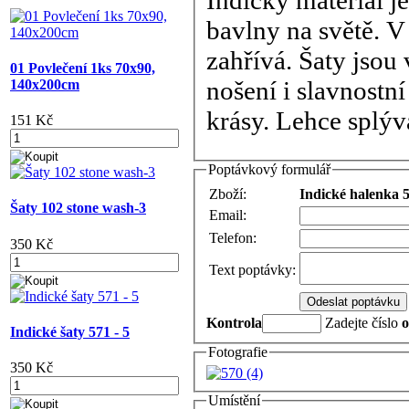
Indicky material je
bavlny na světě. V
zahřívá. Šaty jsou
01 Povlečení 1ks 70x90,
nošení i slavnostn
140x200cm
krásy. Lehce splýva
151 Kč
Poptávkový formulář
Zboží:
Indické halenka 5
Šaty 102 stone wash-3
Email:
Telefon:
350 Kč
Text poptávky:
Kontrola
Zadejte číslo
Indické šaty 571 - 5
Fotografie
350 Kč
Umístění