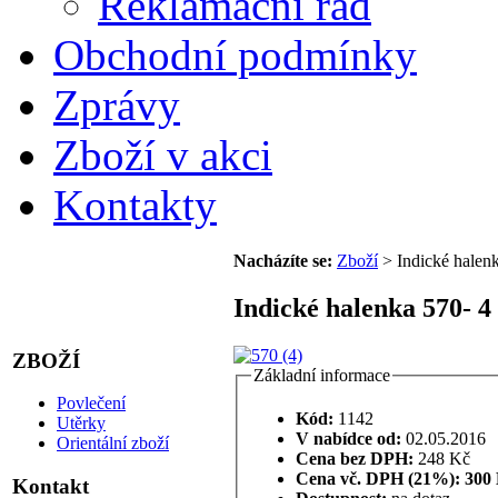
Reklamační řád
Obchodní podmínky
Zprávy
Zboží v akci
Kontakty
Nacházíte se:
Zboží
> Indické halenk
Indické halenka 570- 4
ZBOŽÍ
Základní informace
Povlečení
Kód:
1142
Utěrky
V nabídce od:
02.05.2016
Orientální zboží
Cena bez DPH:
248 Kč
Cena vč. DPH (21%):
300
Kontakt