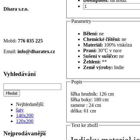
Dostupnost:
na dotaz
Dhara s.r.o.
Parametry
Bělení:
ne
Chemické čištění:
ne
Mobil:
776 835 225
Materiál:
100% viskóza
Praní:
30°C v ruce
Email:
info@dharatex.cz
Sušení v sušičce:
ne
Žehlení:
**
Země výroby:
Indie
Vyhledávání
Popis
šířka hrudník: 126 cm
šířka boky: 180 cm
Nejhledanější:
ramene : 24 cm
šaty
délka: 61 cm
140x200
120x200
Text ke zboží
Nejprodávanější