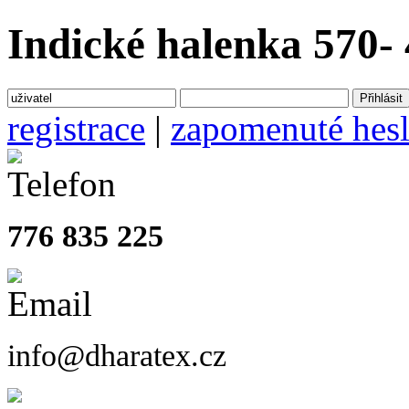
Indické halenka 570- 4
registrace
|
zapomenuté hes
776 835 225
info@dharatex.cz